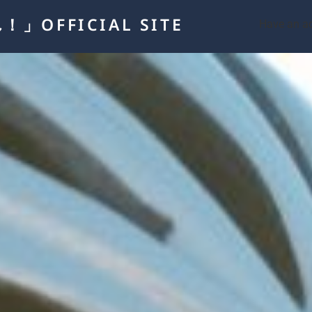
OFFICIAL SITE
Have an a
明日に向かって演れ！
明日やれ！クラファン
前売り券発売中！
My Page
カート
FOE